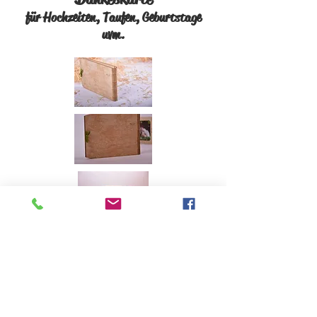
für Hochzeiten, Taufen, Geburtstage
uvm.
ab €13,-
Dankeskarte, liebevoll aus Holz gefertigt.
Weitere Variationen finden Sie hier