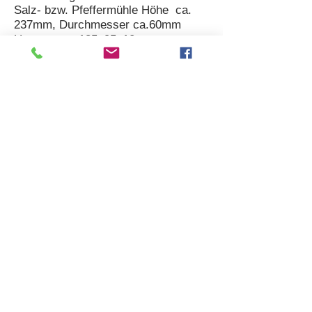
Salz- bzw. Pfeffermühle Höhe ca.
237mm, Durchmesser ca.60mm
Untersetzer 185x95x10mm
Sollten wir Ihr Interesse an unseren
Produkten geweckt haben, finden Sie
hier
den Ablauf einer Bestellung
S
MNPMAPS001
Artikel Nr:
Preis pro Set €145,- inkl.
individueller Lasergravur
ANFRAGE
(inkl. aller Abgaben,
zzgl. Versand
)